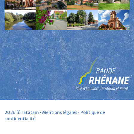
2026 ©
ratatam
•
Mentions légales
•
Politique de
confidentialité