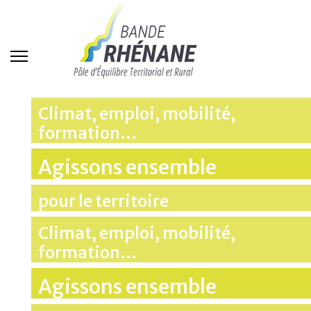
Climat, emploi, mobilité,
formation…
Agissons ensemble
pour le territoire
Climat, emploi, mobilité,
formation…
Agissons ensemble