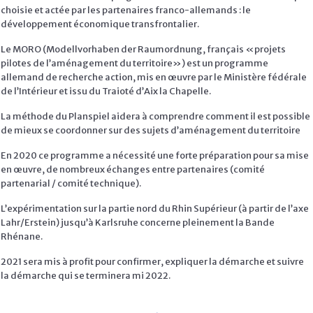
choisie et actée par les partenaires franco-allemands : le
développement économique transfrontalier.
Le MORO (Modellvorhaben der Raumordnung, français «projets
pilotes de l’aménagement du territoire») est un programme
allemand de recherche action, mis en œuvre par le Ministère fédérale
de l’Intérieur et issu du Traioté d’Aix la Chapelle.
La méthode du Planspiel aidera à comprendre comment il est possible
de mieux se coordonner sur des sujets d’aménagement du territoire
En 2020 ce programme a nécessité une forte préparation pour sa mise
en œuvre, de nombreux échanges entre partenaires (comité
partenarial / comité technique).
L’expérimentation sur la partie nord du Rhin Supérieur (à partir de l’axe
Lahr/Erstein) jusqu’à Karlsruhe concerne pleinement la Bande
Rhénane.
2021 sera mis à profit pour confirmer, expliquer la démarche et suivre
la démarche qui se terminera mi 2022.