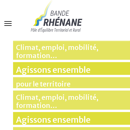
Climat, emploi, mobilité,
formation…
Agissons ensemble
pour le territoire
Climat, emploi, mobilité,
formation…
Agissons ensemble