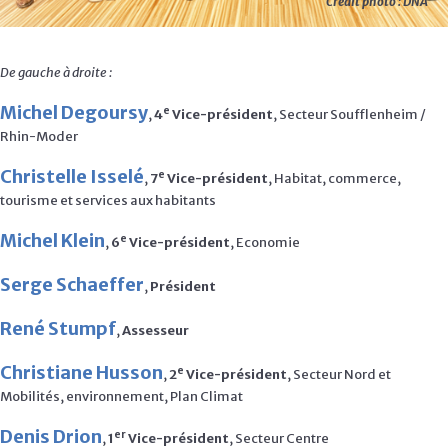
Crédit photo : DNA
De gauche à droite :
Michel Degoursy
e
,
4
Vice-président
, Secteur Soufflenheim /
Rhin-Moder
Christelle Isselé
e
,
7
Vice-président
, Habitat, commerce,
tourisme et services aux habitants
Michel Klein
e
,
6
Vice-président
, Economie
Serge Schaeffer
,
Président
René Stumpf
,
Assesseur
Christiane Husson
e
,
2
Vice-président
, Secteur Nord et
Mobilités, environnement, Plan Climat
Denis Drion
er
,
1
Vice-président
, Secteur Centre