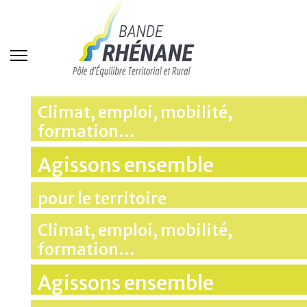
Climat, emploi, mobilité,
formation…
Agissons ensemble
pour le territoire
Climat, emploi, mobilité,
formation…
Agissons ensemble