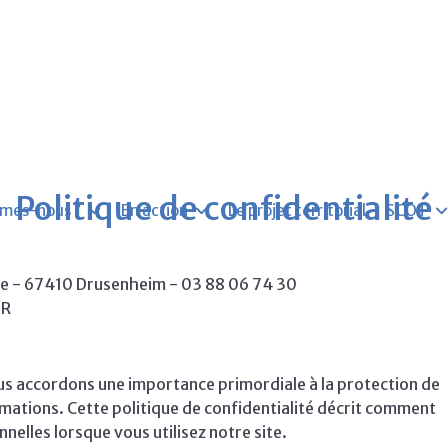
Politique de confidentialité
mes-nous ?
En action
Le projet territorial
SCOT
le - 67410 Drusenheim - 03 88 06 74 30
TR
us accordons une importance primordiale à la protection de
rmations. Cette politique de confidentialité décrit comment
nelles lorsque vous utilisez notre site.