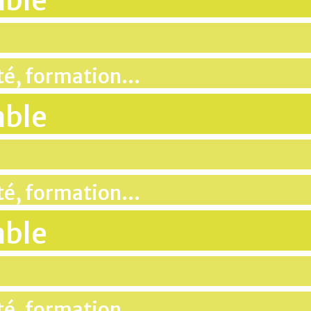
mble
ité, formation…
mble
ité, formation…
mble
ité, formation…