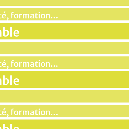
ité, formation…
mble
ité, formation…
mble
ité, formation…