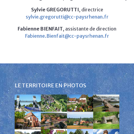
Sylvie GREGORUTTI
, directrice
sylvie.gregorutti@cc-paysrhenan.fr
Fabienne BIENFAIT
, assistante de direction
Fabienne.Bienfait@cc-paysrhenan.fr
LE TERRITOIRE EN PHOTOS