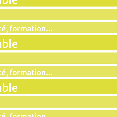
mble
ité, formation…
mble
ité, formation…
mble
ité, formation…