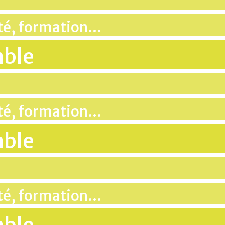
ité, formation…
mble
ité, formation…
mble
ité, formation…