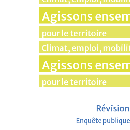
Agissons ense
pour le territoire
Climat, emploi, mobil
Agissons ense
pour le territoire
Révision
Enquête publique 