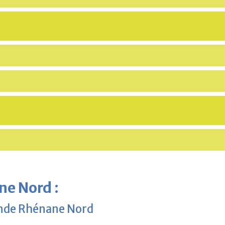
ne Nord
:
Bande Rhénane Nord